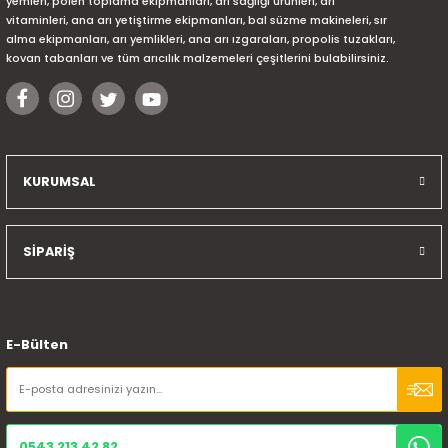
yemleri, polen toplama ekipmanları, arı sağlığı ürünleri, arı
vitaminleri, ana arı yetiştirme ekipmanları, bal süzme makineleri, sır
alma ekipmanları, arı yemlikleri, ana arı ızgaraları, propolis tuzakları,
kovan tabanları ve tüm arıcılık malzemeleri çeşitlerini bulabilirsiniz.
KURUMSAL
SİPARİŞ
E-Bülten
0543 213 42 82