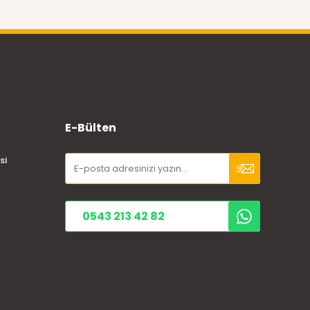
E-Bülten
si
0543 213 42 82