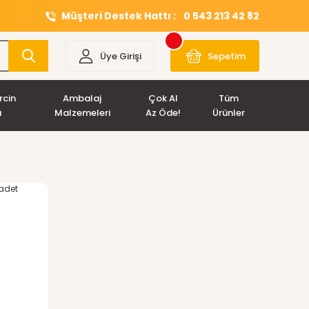
Müşteri Destek Hattı :
0 543 213 42 82
Üye Girişi
Sepetim
rcin
Ambalaj
Çok Al
Tüm
ı
Malzemeleri
Az Öde!
Ürünler