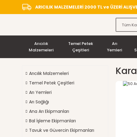
ARICILIK MALZEMELERİ 2000 TL ve ÜZERİ ALIŞ
Arıcılık
Temel Petek
Arı
Malzemeleri
Çeşitleri
Yemleri
S
Kara
Arıcılık Malzemeleri
Temel Petek Çeşitleri
%9
Arı Yemleri
indirim
Arı Sağlığı
Ana Arı Ekipmanları
Bal İşleme Ekipmanları
Tavuk ve Güvercin Ekipmanları