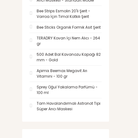
Arıcı Maskesi - Standart Model
Bee Strips Esmolin 20'li Şerit -
Varroa İçin Timol Katkılı Şerit
Bee Sticks Organik Formik Asit Şerit
TERADRY Kovan İçi Nem Alıcı - 264
gr
500 Adet Bal Kavanozu Kapağı 82
mm - Gold
Apimix Beemax Megavit Arı
Vitamini - 100 gr
Sprey Oğul Yakalama Parfümü -
100 ml
Tam Havalandırmalı Astronot Tipi
Süper Arıcı Maskesi