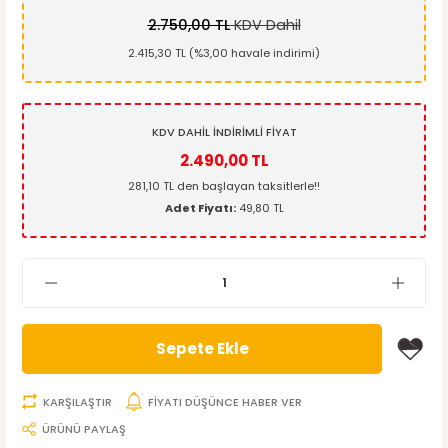
2.750,00 TL
KDV Dahil
2.415,30 TL (%3,00 havale indirimi)
KDV DAHİL İNDİRİMLİ FİYAT
2.490,00 TL
281,10 TL den başlayan taksitlerle!!
Adet Fiyatı:
49,80 TL
Sepete Ekle
KARŞILAŞTIR
FİYATI DÜŞÜNCE HABER VER
ÜRÜNÜ PAYLAŞ