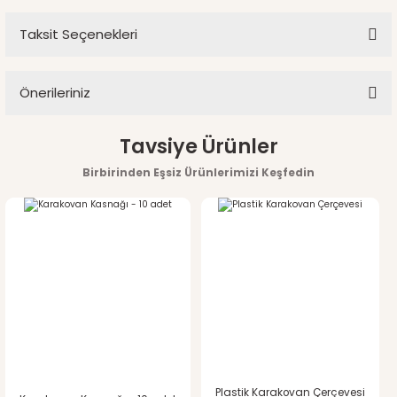
Taksit Seçenekleri
Bu ürüne ilk yorumu siz yapın!
Soru Sor
Önerileriniz
Yorum Yaz
Bu ürünün fiyat bilgisi, resim, ürün açıklamalarında ve diğer
Tavsiye Ürünler
konularda yetersiz gördüğünüz noktaları öneri formunu
Birbirinden Eşsiz Ürünlerimizi Keşfedin
kullanarak tarafımıza iletebilirsiniz.
Görüş ve önerileriniz için teşekkür ederiz.
Ürün resmi kalitesiz, bozuk veya görüntülenemiyor.
Ürün açıklamasında eksik bilgiler bulunuyor.
Ürün bilgilerinde hatalar bulunuyor.
Ürün fiyatı diğer sitelerden daha pahalı.
Plastik Karakovan Çerçevesi