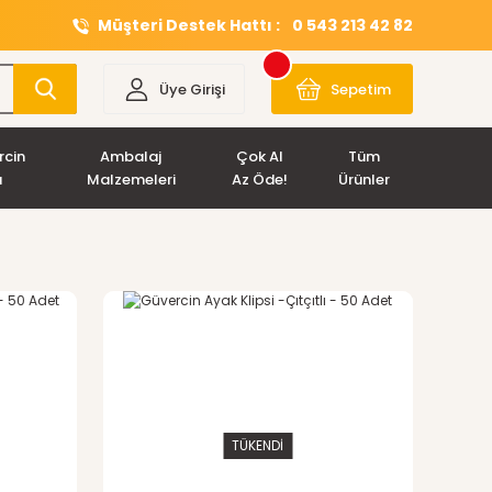
Müşteri Destek Hattı :
0 543 213 42 82
Üye Girişi
Sepetim
rcin
Ambalaj
Çok Al
Tüm
ı
Malzemeleri
Az Öde!
Ürünler
TÜKENDİ