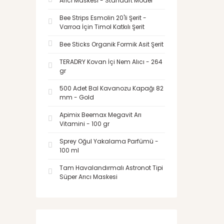
Arıcı Maskesi - Standart Model
Bee Strips Esmolin 20'li Şerit -
Varroa İçin Timol Katkılı Şerit
Bee Sticks Organik Formik Asit Şerit
TERADRY Kovan İçi Nem Alıcı - 264
gr
500 Adet Bal Kavanozu Kapağı 82
mm - Gold
Apimix Beemax Megavit Arı
Vitamini - 100 gr
Sprey Oğul Yakalama Parfümü -
100 ml
Tam Havalandırmalı Astronot Tipi
Süper Arıcı Maskesi