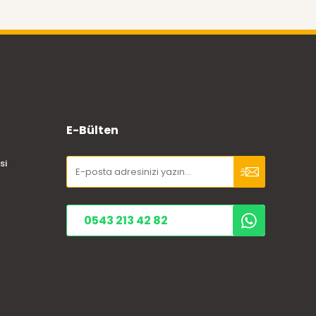
E-Bülten
si
0543 213 42 82