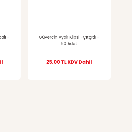
alı -
Güvercin Ayak Klipsi -Çıtçıtlı -
50 Adet
il
25,00 TL
KDV Dahil