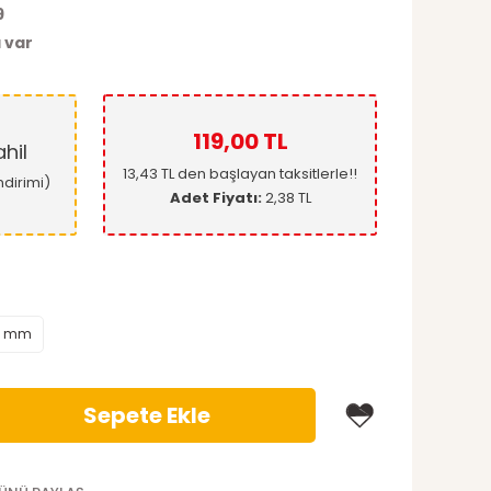
9
 var
119,00 TL
hil
13,43 TL den başlayan taksitlerle!!
ndirimi)
Adet Fiyatı:
2,38 TL
4 mm
Sepete Ekle