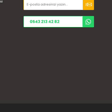
si
0543 213 42 82