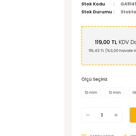
Stok Kodu
GA914
Stok Durumu
Stokta
119,00 TL
KDV Da
115,43 TL (%3,00 havale i
Ölçü Seçiniz
10 mm
12 mm
1