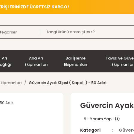
VERİŞLERİNİZDE ÜCRETSİZ KARGO!
Arı
Ana Arı
Bal İşleme
Tavuk ve Güve
ağlığı
Ekipmanları
Ekipmanları
Ekipmanlar
Ekipmanları
Güvercin Ayak Klipsi ( Kapalı ) - 50 Adet
Güvercin Ayak 
5 - Yorum Yap -
(1)
Kategori
Güverc