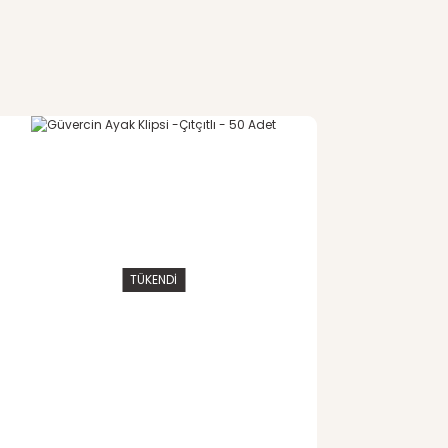
afımıza iletebilirsiniz.
TÜKENDİ