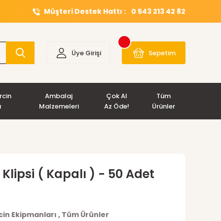
Müşteri Destek Hattı :
0 543 213 42 82
Üye Girişi
Sepetim
rcin
Ambalaj
Çok Al
Tüm
ı
Malzemeleri
Az Öde!
Ürünler
Klipsi ( Kapalı ) - 50 Adet
in Ekipmanları
,
Tüm Ürünler