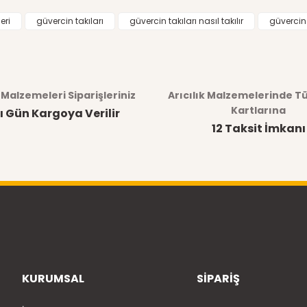
eri
güvercin takıları
güvercin takıları nasıl takılır
güvercin 
k Malzemeleri Siparişleriniz
Arıcılık Malzemelerinde T
Kartlarına
ı Gün Kargoya Verilir
12 Taksit İmkanı
KURUMSAL
SİPARİŞ