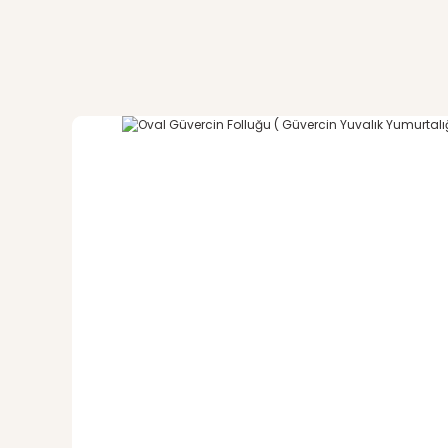
Bu ürünün fiyat bilgisi, resim, ürün açıklamalarında ve di
Görüş ve önerileriniz için teşekkür ederiz.
Süper
Ürün resmi kalitesiz, bozuk veya görüntülenemiyor.
Tam istediğim gibi 50 adet rengarenk boncuk fiyatı
Ürün açıklamasında eksik bilgiler bulunuyor.
harun eser | 10/11/2022
Ürün bilgilerinde hatalar bulunuyor.
Ürün fiyatı diğer sitelerden daha pahalı.
Yorum Yaz
Bu ürüne benzer farklı alternatifler olmalı.