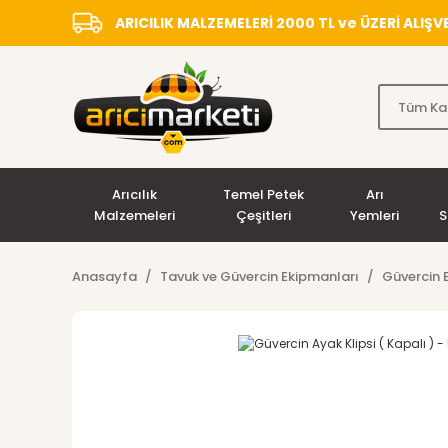
ARICILIK MALZEMELERİ 2000 TL ve ÜZERİ ALIŞ
Arıcılık
Temel Petek
Arı
Malzemeleri
Çeşitleri
Yemleri
S
Anasayfa
Tavuk ve Güvercin Ekipmanları
Güvercin 