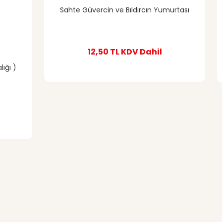
Sahte Güvercin ve Bıldırcın Yumurtası
12,50 TL
KDV Dahil
ığı )