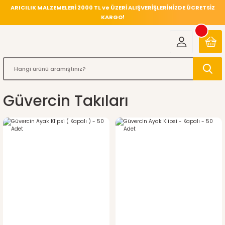
ARICILIK MALZEMELERİ 2000 TL ve ÜZERİ ALIŞVERİŞLERİNİZDE ÜCRETSİZ
KARGO!
Güvercin Takıları