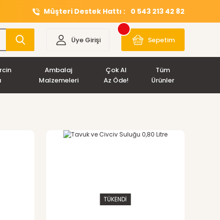
Müşteri Destek Hattı :
0 543 213 42 82
Üye Girişi
Sepetim
rcin
Ambalaj
Çok Al
Tüm
ı
Malzemeleri
Az Öde!
Ürünler
TÜKENDİ