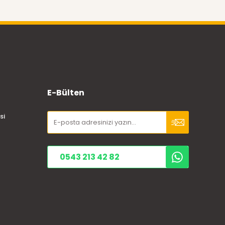
E-Bülten
si
0543 213 42 82