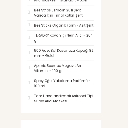
Arıcı Maskesi - Standart Model
Bee Strips Esmolin 20'li Şerit -
Varroa İçin Timol Katkılı Şerit
Bee Sticks Organik Formik Asit Şerit
TERADRY Kovan İçi Nem Alıcı - 264
gr
500 Adet Bal Kavanozu Kapağı 82
mm - Gold
Apimix Beemax Megavit Arı
Vitamini - 100 gr
Sprey Oğul Yakalama Parfümü -
100 ml
Tam Havalandırmalı Astronot Tipi
Süper Arıcı Maskesi