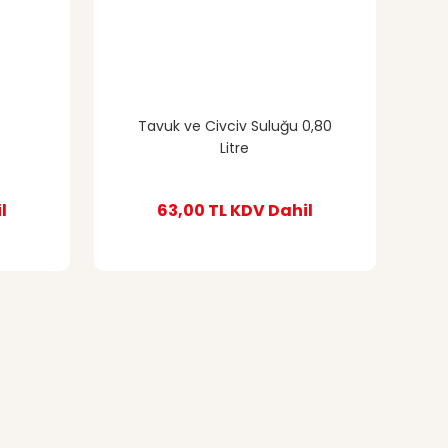
e
Tavuk ve Civciv Suluğu 0,80
Litre
l
63,00 TL
KDV Dahil