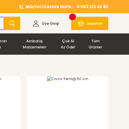
Müşteri Destek Hattı :
0 543 213 42 82
Üye Girişi
Sepetim
rcin
Ambalaj
Çok Al
Tüm
ı
Malzemeleri
Az Öde!
Ürünler