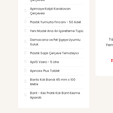
Apimaye Kalpli Karakovan
Çerçevesi
Plastik Yumurta Fincanı - 50 Adet
Yeni Model Ana Arı İşaretleme Tüpü
Ta
Damacana ve Pet Şişeye Uyumlu
Suluk
Yeml
Plastik Saplı Çerçeve Temizleyici
Api10 Vzero - 5 Litre
Apınoss Plus Tablet
Bants Koli Bandı 45 mm x 100
Metre
Bant - Kes Pratik Koli Bant Kesme
Aparatı