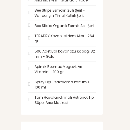
Arıcı Maskesi - Standart Model
Bee Strips Esmolin 20'li Şerit -
Varroa İçin Timol Katkılı Şerit
Bee Sticks Organik Formik Asit Şerit
TERADRY Kovan İçi Nem Alıcı - 264
gr
500 Adet Bal Kavanozu Kapağı 82
mm - Gold
Apimix Beemax Megavit Arı
Vitamini - 100 gr
Sprey Oğul Yakalama Parfümü -
100 ml
Tam Havalandırmalı Astronot Tipi
Süper Arıcı Maskesi