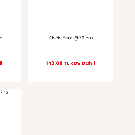
cm
Civciv Yemliği 50 cm
l
140,00 TL
KDV Dahil