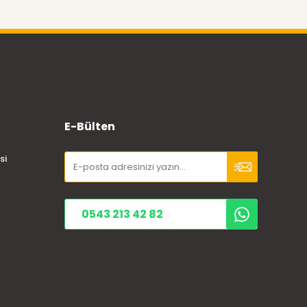
E-Bülten
si
0543 213 42 82