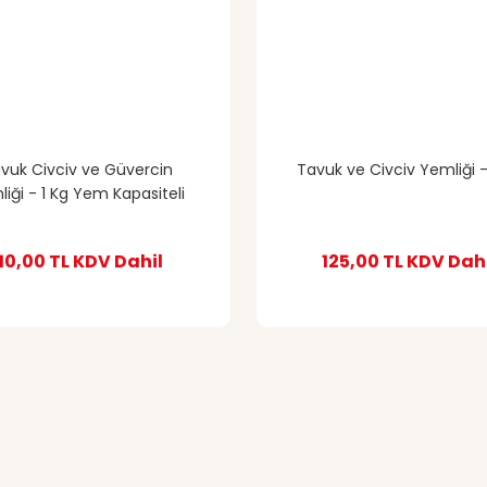
vuk Civciv ve Güvercin
Tavuk ve Civciv Yemliği -
iği - 1 Kg Yem Kapasiteli
110,00 TL
KDV Dahil
125,00 TL
KDV Dah