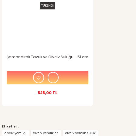
TÜKENDİ
Şamandıralı Tavuk ve Civciv Suluğu - 51 cm
525,00 TL
Etiketler :
civciv yemliği
civciv yemlikleri
civciv yemlik suluk