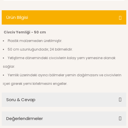
Ürün Bilgisi
Civciv Yemliği - 50 cm
Plastik malzemeden üretilmiştir.
50 cm uzunluğundadır, 24 bölmelidir.
Yetiştirme dönemindeki civcivlerin kolay yem yemesine olanak
sağlar.
Yemlik üzerindeki ayırıcı bölmeler yemin dağılmasını ve civcivlerin
içeri girerek yemi kirletmesini engeller.
Soru & Cevap
Değerlendirmeler
Ürün hakkında henüz soru sorulmamış.