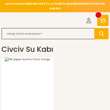
ARICILIK MALZEMELERİ 2000 TL ve ÜZERİ ALIŞVERİŞLERİNİZDE ÜCRETSİZ
KARGO!
Civciv Su Kabı