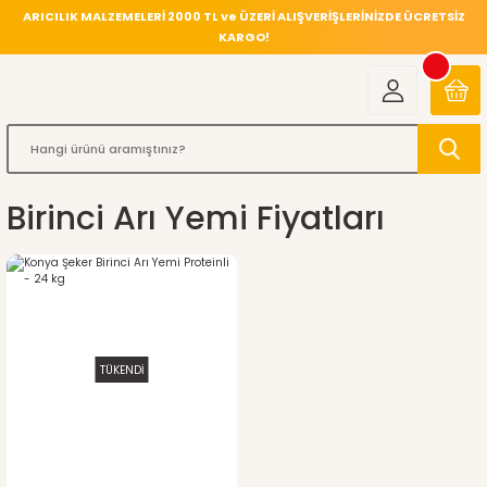
ARICILIK MALZEMELERİ 2000 TL ve ÜZERİ ALIŞVERİŞLERİNİZDE ÜCRETSİZ
KARGO!
Birinci Arı Yemi Fiyatları
TÜKENDİ