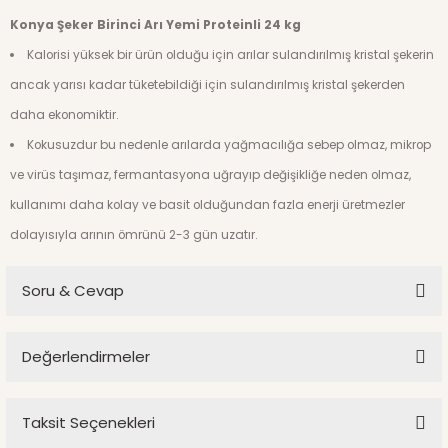
Konya Şeker Birinci Arı Yemi Proteinli 24 kg
Kalorisi yüksek bir ürün olduğu için arılar sulandırılmış kristal şekerin
ancak yarısı kadar tüketebildiği için sulandırılmış kristal şekerden
daha ekonomiktir.
Kokusuzdur bu nedenle arılarda yağmacılığa sebep olmaz, mikrop
ve virüs taşımaz, fermantasyona uğrayıp değişikliğe neden olmaz,
kullanımı daha kolay ve basit olduğundan fazla enerji üretmezler
dolayısıyla arının ömrünü 2-3 gün uzatır.
Soru & Cevap
Proteinli arı yeni ne zaman stokta olacak
Değerlendirmeler
Faysal Kılıç | 27/01/2025
Taksit Seçenekleri
Bu ürüne ilk yorumu siz yapın!
Merhabalar, sıvı yem stoklarımızda mevcut ancak kargo