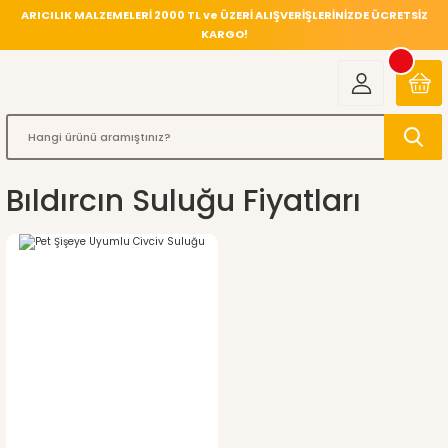
ARICILIK MALZEMELERİ 2000 TL ve ÜZERİ ALIŞVERİŞLERİNİZDE ÜCRETSİZ
KARGO!
Bıldırcın Suluğu Fiyatları