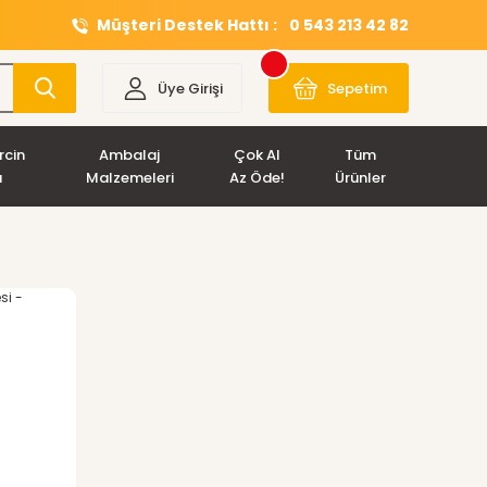
Müşteri Destek Hattı :
0 543 213 42 82
Üye Girişi
Sepetim
rcin
Ambalaj
Çok Al
Tüm
ı
Malzemeleri
Az Öde!
Ürünler