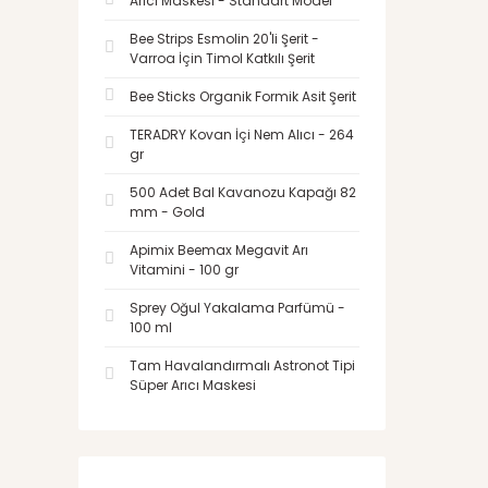
Arıcı Maskesi - Standart Model
Bee Strips Esmolin 20'li Şerit -
Varroa İçin Timol Katkılı Şerit
Bee Sticks Organik Formik Asit Şerit
TERADRY Kovan İçi Nem Alıcı - 264
gr
500 Adet Bal Kavanozu Kapağı 82
mm - Gold
Apimix Beemax Megavit Arı
Vitamini - 100 gr
Sprey Oğul Yakalama Parfümü -
100 ml
Tam Havalandırmalı Astronot Tipi
Süper Arıcı Maskesi