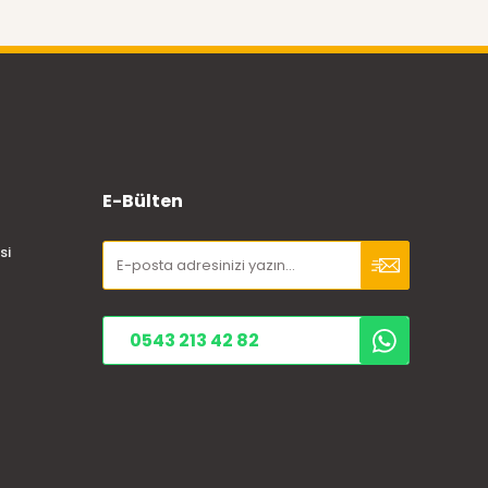
E-Bülten
si
0543 213 42 82