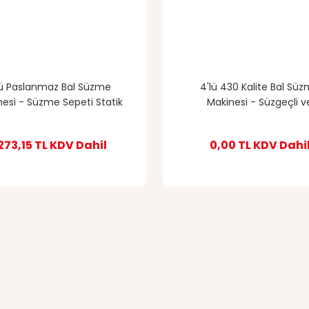
lü Paslanmaz Bal Süzme
4'lü 430 Kalite Bal Sü
esi - Süzme Sepeti Statik
Makinesi - Süzgeçli v
Boyalı
Dinlendirmeli
.273,15 TL
KDV Dahil
0,00 TL
KDV Dahi