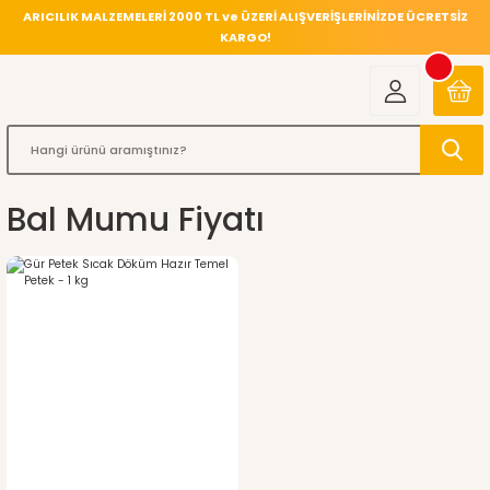
ARICILIK MALZEMELERİ 2000 TL ve ÜZERİ ALIŞVERİŞLERİNİZDE ÜCRETSİZ
KARGO!
Bal Mumu Fiyatı