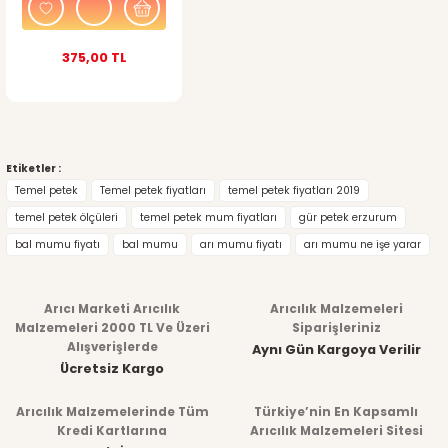
375,00 TL
Etiketler :
Temel petek
Temel petek fiyatları
temel petek fiyatları 2019
temel petek ölçüleri
temel petek mum fiyatları
gür petek erzurum
bal mumu fiyatı
bal mumu
arı mumu fiyatı
arı mumu ne işe yarar
Arıcı Marketi Arıcılık
Arıcılık Malzemeleri
Malzemeleri 2000 TL Ve Üzeri
Siparişleriniz
Alışverişlerde
Aynı Gün Kargoya Verilir
Ücretsiz Kargo
Arıcılık Malzemelerinde Tüm
Türkiye’nin En Kapsamlı
Kredi Kartlarına
Arıcılık Malzemeleri Sitesi