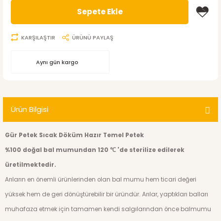
Sepete Ekle
KARŞILAŞTIR
ÜRÜNÜ PAYLAŞ
Aynı gün kargo
Ürün Bilgisi
Gür Petek Sıcak Döküm Hazır Temel Petek
%100 doğal bal mumundan 120 ℃ 'de sterilize edilerek
üretilmektedir.
Arıların en önemli ürünlerinden olan bal mumu hem ticari değeri
yüksek hem de geri dönüştürebilir bir üründür. Arılar, yaptıkları balları
muhafaza etmek için tamamen kendi salgılarından önce balmumu