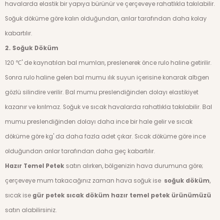
havalarda elastik bir yapıya bürünür ve çerçeveye rahatlıkla takılabilir.
Soğuk döküme göre kalın olduğundan, arılar tarafından daha kolay
kabartılır.
2. Soğuk Döküm
120 ℃' de kaynatılan bal mumları, preslenerek önce rulo haline getirilir.
Sonra rulo haline gelen bal mumu ılık suyun içerisine konarak altıgen
gözlü silindire verilir. Bal mumu preslendiğinden dolayı elastikiyet
kazanır ve kırılmaz. Soğuk ve sıcak havalarda rahatlıkla takılabilir. Bal
mumu preslendiğinden dolayı daha ince bir hale gelir ve sıcak
döküme göre kg' da daha fazla adet çıkar. Sıcak döküme göre ince
olduğundan arılar tarafından daha geç kabartılır.
Hazır Temel Petek
satın alırken, bölgenizin hava durumuna göre;
çerçeveye mum takacağınız zaman hava soğuk ise
soğuk döküm
,
sıcak ise
gür petek
sıcak döküm hazır temel petek ürünümüzü
satın alabilirsiniz.