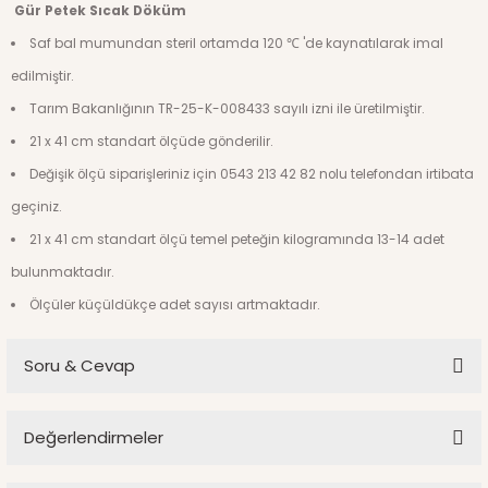
Gür Petek Sıcak Döküm
Saf bal mumundan steril ortamda 120 ℃ 'de kaynatılarak imal
edilmiştir.
Tarım Bakanlığının TR-25-K-008433 sayılı izni ile üretilmiştir.
21 x 41 cm standart ölçüde gönderilir.
Değişik ölçü siparişleriniz için 0543 213 42 82 nolu telefondan irtibata
geçiniz.
21 x 41 cm standart ölçü temel peteğin kilogramında 13-14 adet
bulunmaktadır.
Ölçüler küçüldükçe adet sayısı artmaktadır.
Soru & Cevap
sıcak döküm hazır temel petek 285 tl 1 adetmi
Değerlendirmeler
yoksa 1 kg mı