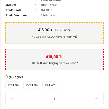
Tüm Ürünler
Marka
Gür Petek
Stok Kodu
GA 1810
Stok Durumu
Stokta var
415,00 TL
KDV Dahil
402,55 TL (%3,00 havale indirimi)
415,00 TL
46,85 TL den başlayan taksitlerle!!
Ölçü Seçiniz
21x41 cm
22x41 cm
14x41 cm