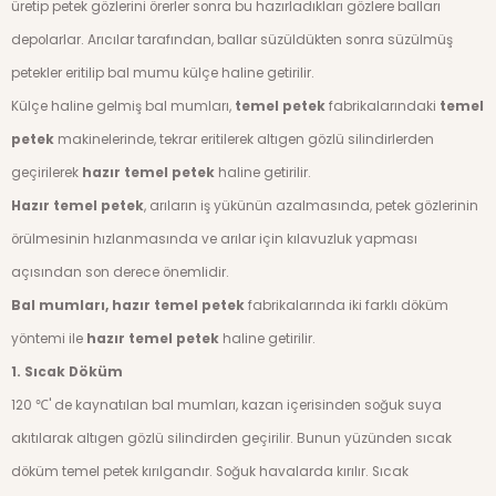
üretip petek gözlerini örerler sonra bu hazırladıkları gözlere balları
depolarlar. Arıcılar tarafından, ballar süzüldükten sonra süzülmüş
petekler eritilip bal mumu külçe haline getirilir.
Külçe haline gelmiş bal mumları,
temel petek
fabrikalarındaki
temel
petek
makinelerinde, tekrar eritilerek altıgen gözlü silindirlerden
geçirilerek
hazır temel petek
haline getirilir.
Hazır temel petek
, arıların iş yükünün azalmasında, petek gözlerinin
örülmesinin hızlanmasında ve arılar için kılavuzluk yapması
açısından son derece önemlidir.
Bal mumları, hazır temel petek
fabrikalarında iki farklı döküm
yöntemi ile
hazır temel petek
haline getirilir.
1. Sıcak Döküm
120 ℃' de kaynatılan bal mumları, kazan içerisinden soğuk suya
akıtılarak altıgen gözlü silindirden geçirilir. Bunun yüzünden sıcak
döküm temel petek kırılgandır. Soğuk havalarda kırılır. Sıcak