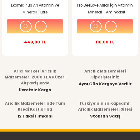
Ekomix Plus Arı Vitamin ve
Pro BeeLove Arılar İçin Vitamin
Minerali 1 Litre
- Mineral - Aminoasit
449,00 TL
110,00 TL
Arıcı Marketi Arıcılık
Arıcılık Malzemeleri
Malzemeleri 2000 TL Ve Üzeri
Siparişleriniz
Alışverişlerde
Aynı Gün Kargoya Verilir
Ücretsiz Kargo
Arıcılık Malzemelerinde Tüm
Türkiye’nin En Kapsamlı
Kredi Kartlarına
Arıcılık Malzemeleri Sitesi
12 Taksit İmkanı
Stoktan Satış