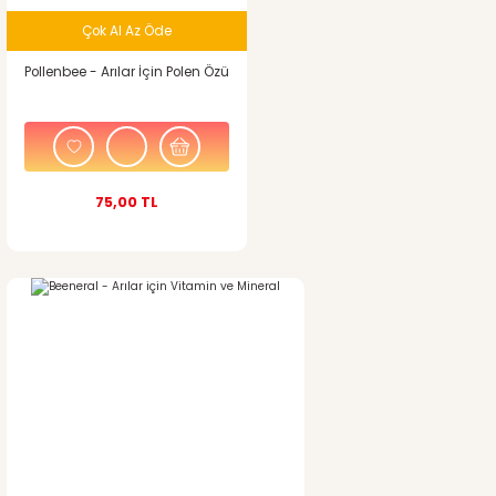
Çok Al Az Öde
Ürün fiyatı diğer sitelerden daha pahalı.
Pollenbee - Arılar İçin Polen Özü
Bu ürüne benzer farklı alternatifler olmalı.
75,00 TL
Gönder