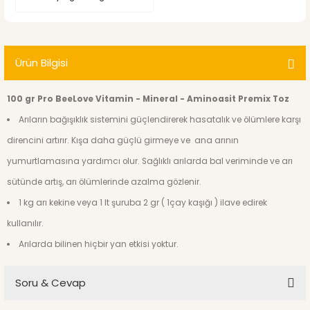
Ürün Bilgisi
100 gr Pro BeeLove Vitamin - Mineral - Aminoasit Premix Toz
Arıların bağışıklık sistemini güçlendirerek hasatalık ve ölümlere karşı
direncini artırır. Kışa daha güçlü girmeye ve ana arının
yumurtlamasına yardımcı olur. Sağlıklı arılarda bal veriminde ve arı
sütünde artış, arı ölümlerinde azalma gözlenir.
1 kg arı kekine veya 1 lt şuruba 2 gr ( 1çay kaşığı ) ilave edirek
kullanılır.
Arılarda bilinen hiçbir yan etkisi yoktur.
Soru & Cevap