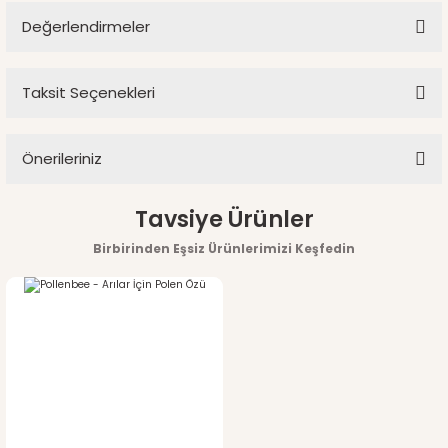
Değerlendirmeler
Ürün hakkında henüz soru sorulmamış.
Taksit Seçenekleri
Bu ürüne ilk yorumu siz yapın!
Soru Sor
Önerileriniz
Yorum Yaz
Bu ürünün fiyat bilgisi, resim, ürün açıklamalarında ve diğer
Tavsiye Ürünler
konularda yetersiz gördüğünüz noktaları öneri formunu
Birbirinden Eşsiz Ürünlerimizi Keşfedin
kullanarak tarafımıza iletebilirsiniz.
Görüş ve önerileriniz için teşekkür ederiz.
Ürün resmi kalitesiz, bozuk veya görüntülenemiyor.
Ürün açıklamasında eksik bilgiler bulunuyor.
Ürün bilgilerinde hatalar bulunuyor.