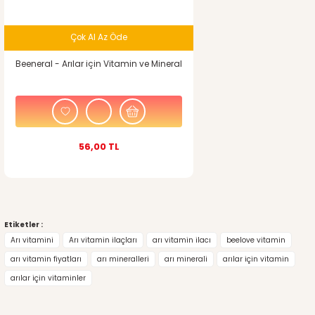
Çok Al Az Öde
Beeneral - Arılar için Vitamin ve Mineral
56,00 TL
Etiketler :
Arı vitamini
Arı vitamin ilaçları
arı vitamin ilacı
beelove vitamin
arı vitamin fiyatları
arı mineralleri
arı minerali
arılar için vitamin
arılar için vitaminler