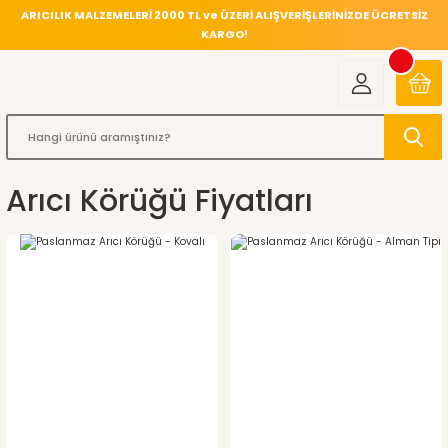
ARICILIK MALZEMELERİ 2000 TL ve ÜZERİ ALIŞVERİŞLERİNİZDE ÜCRETSİZ
KARGO!
Arıcı Körüğü Fiyatları
%4
indirim