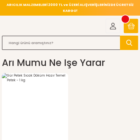
ARICILIK MALZEMELERİ 2000 TL ve ÜZERİ ALIŞVERİŞLERİNİZDE ÜCRETSİZ
KARGO!
Arı Mumu Ne Işe Yarar