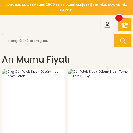
ARICILIK MALZEMELERİ 2000 TL ve ÜZERİ ALIŞVERİŞLERİNİZDE ÜCRETSİZ
KARGO!
Arı Mumu Fiyatı