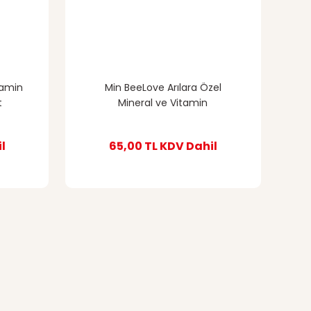
tamin
Min BeeLove Arılara Özel
t
Mineral ve Vitamin
l
65,00 TL
KDV Dahil