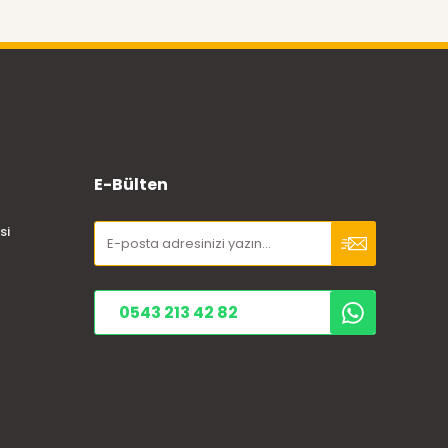
E-Bülten
si
0543 213 42 82