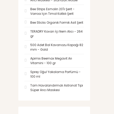
Arıcı Maskesi - Standart Model
Bee Strips Esmolin 20'li Şerit -
Varroa İçin Timol Katkılı Şerit
Bee Sticks Organik Formik Asit Şerit
TERADRY Kovan İçi Nem Alıcı - 264
gr
500 Adet Bal Kavanozu Kapağı 82
mm - Gold
Apimix Beemax Megavit Arı
Vitamini - 100 gr
Sprey Oğul Yakalama Parfümü -
100 ml
Tam Havalandırmalı Astronot Tipi
Süper Arıcı Maskesi