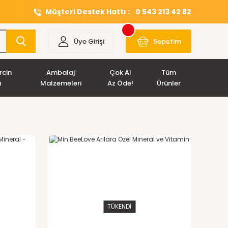
Müşteri Destek Hattı :
0 543 213 42 82
Üye Girişi
Sepetim
rcin
Ambalaj
Çok Al
Tüm
ı
Malzemeleri
Az Öde!
Ürünler
TÜKENDİ