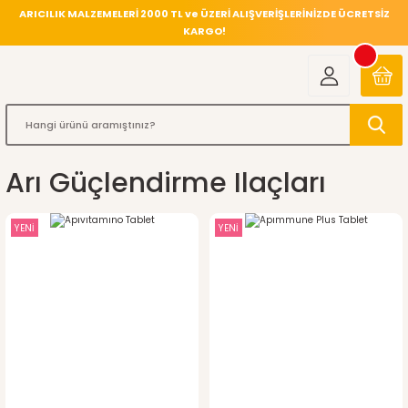
ARICILIK MALZEMELERİ 2000 TL ve ÜZERİ ALIŞVERİŞLERİNİZDE ÜCRETSİZ
KARGO!
Arı Güçlendirme Ilaçları
YENİ
YENİ