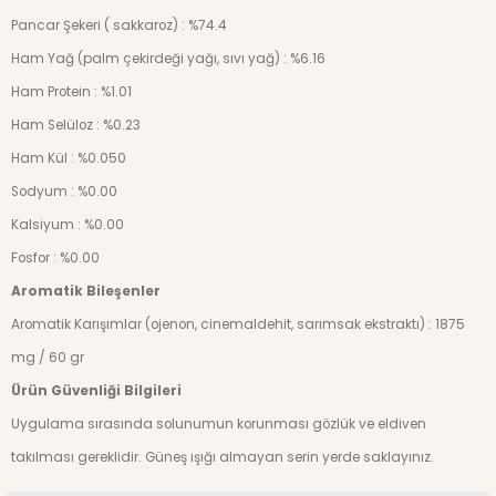
Pancar Şekeri ( sakkaroz) : %74.4
Ham Yağ (palm çekirdeği yağı, sıvı yağ) : %6.16
Ham Protein : %1.01
Ham Selüloz : %0.23
Ham Kül : %0.050
Sodyum : %0.00
Kalsiyum : %0.00
Fosfor : %0.00
Aromatik Bileşenler
Aromatik Karışımlar (ojenon, cinemaldehit, sarımsak ekstraktı) : 1875
mg / 60 gr
Ürün Güvenliği Bilgileri
Uygulama sırasında solunumun korunması gözlük ve eldiven
takılması gereklidir. Güneş ışığı almayan serin yerde saklayınız.