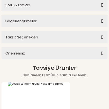
Soru & Cevap
Değerlendirmeler
Ürün hakkında henüz soru sorulmamış.
Taksit Seçenekleri
Bu ürüne ilk yorumu siz yapın!
Soru Sor
Önerileriniz
Yorum Yaz
Bu ürünün fiyat bilgisi, resim, ürün açıklamalarında ve diğer
Tavsiye Ürünler
konularda yetersiz gördüğünüz noktaları öneri formunu
Birbirinden Eşsiz Ürünlerimizi Keşfedin
kullanarak tarafımıza iletebilirsiniz.
Görüş ve önerileriniz için teşekkür ederiz.
%4
indirim
Ürün resmi kalitesiz, bozuk veya görüntülenemiyor.