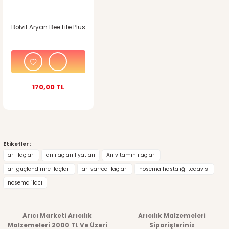
Bolvit Aryan Bee Life Plus
170,00 TL
Etiketler :
arı ilaçları
arı ilaçları fiyatları
Arı vitamin ilaçları
arı güçlendirme ilaçları
arı varroa ilaçları
nosema hastalığı tedavisi
nosema ilacı
Arıcı Marketi Arıcılık
Arıcılık Malzemeleri
Malzemeleri 2000 TL Ve Üzeri
Siparişleriniz