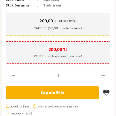
Stok Kodu
GA00224
Stok Durumu
Stokta var
200,00 TL
KDV Dahil
194,00 TL (%3,00 havale indirimi)
200,00 TL
22,58 TL den başlayan taksitlerle!!
Sepete Ekle
KARŞILAŞTIR
FİYATI DÜŞÜNCE HABER VER
ÜRÜNÜ PAYLAŞ