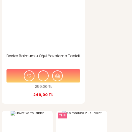
Ürün açıklamasında eksik bilgiler bulunuyor.
Ürün bilgilerinde hatalar bulunuyor.
Ürün fiyatı diğer sitelerden daha pahalı.
Bu ürüne benzer farklı alternatifler olmalı.
Beefox Balmumlu Oğul Yakalama Tableti
Gönder
259,00 TL
249,00 TL
YENİ