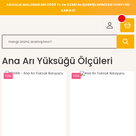
ARICILIK MALZEMELERİ 2000 TL ve ÜZERİ ALIŞVERİŞLERİNİZDE ÜCRETSİZ
KARGO!
Ana Arı Yüksüğü Ölçüleri
YENİ
YENİ