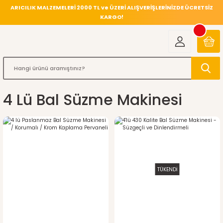
ARICILIK MALZEMELERİ 2000 TL ve ÜZERİ ALIŞVERİŞLERİNİZDE ÜCRETSİZ
KARGO!
4 Lü Bal Süzme Makinesi
TÜKENDİ