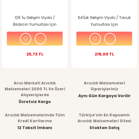
129 'lu Gelişim Viyolü /
54'lük Gelişim Viyolü / Tavuk
Bıldırcın Yumurtası İçin
Yumurtası İçin
25,73 TL
219,00 TL
Arıcı Marketi Arıcılık
Arıcılık Malzemeleri
Malzemeleri 2000 TL Ve Üzeri
Siparişleriniz
Alışverişlerde
Aynı Gün Kargoya Verilir
Ücretsiz Kargo
Arıcılık Malzemelerinde Tüm
Türkiye’nin En Kapsamlı
Kredi Kartlarına
Arıcılık Malzemeleri Sitesi
12 Taksit İmkanı
Stoktan Satış