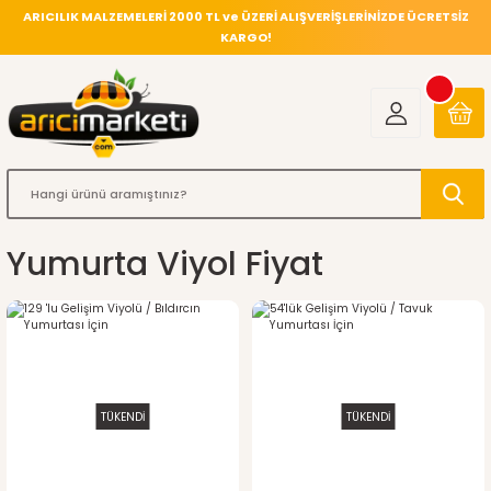
ARICILIK MALZEMELERİ 2000 TL ve ÜZERİ ALIŞVERİŞLERİNİZDE ÜCRETSİZ
KARGO!
Yumurta Viyol Fiyat
TÜKENDİ
TÜKENDİ