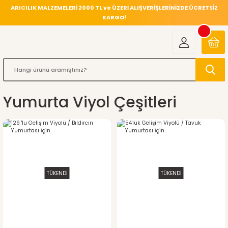
ARICILIK MALZEMELERİ 2000 TL ve ÜZERİ ALIŞVERİŞLERİNİZDE ÜCRETSİZ
KARGO!
Yumurta Viyol Çeşitleri
TÜKENDİ
TÜKENDİ