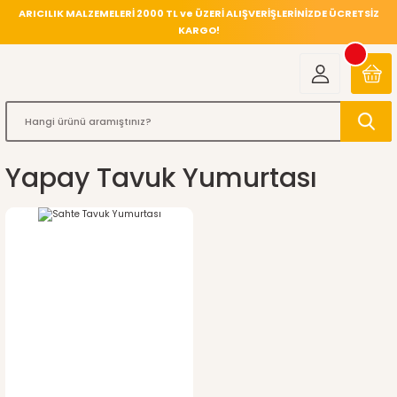
ARICILIK MALZEMELERİ 2000 TL ve ÜZERİ ALIŞVERİŞLERİNİZDE ÜCRETSİZ
KARGO!
Yapay Tavuk Yumurtası