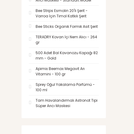
Arıcı Maskesi - Standart Model
Bee Strips Esmolin 20'li Şerit -
Varroa İçin Timol Katkılı Şerit
Bee Sticks Organik Formik Asit Şerit
TERADRY Kovan İçi Nem Alıcı - 264
gr
500 Adet Bal Kavanozu Kapağı 82
mm - Gold
Apimix Beemax Megavit Arı
Vitamini - 100 gr
Sprey Oğul Yakalama Parfümü -
100 ml
Tam Havalandırmalı Astronot Tipi
Süper Arıcı Maskesi