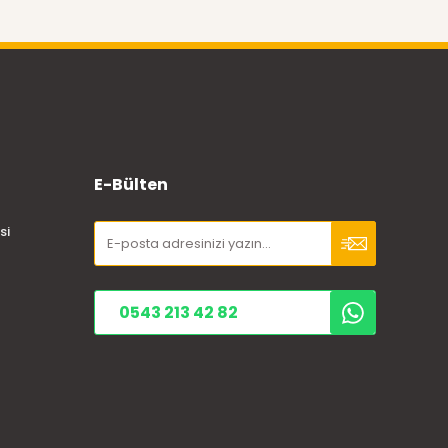
E-Bülten
si
0543 213 42 82