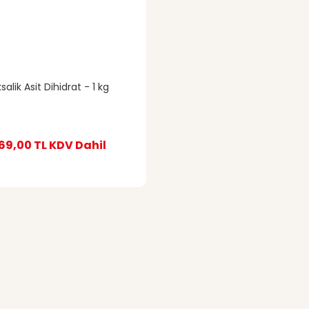
salik Asit Dihidrat - 1 kg
69,00 TL
KDV Dahil