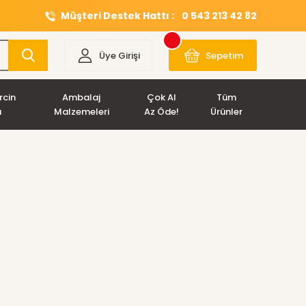
Müşteri Destek Hattı :
0 543 213 42 82
Üye Girişi
Sepetim
rcin
Ambalaj
Çok Al
Tüm
ı
Malzemeleri
Az Öde!
Ürünler