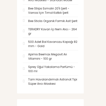
Arıcı Maskesi - Standart Model
Bee Strips Esmolin 20'li Şerit -
Varroa İçin Timol Katkılı Şerit
Bee Sticks Organik Formik Asit Şerit
TERADRY Kovan İçi Nem Alıcı - 264
gr
500 Adet Bal Kavanozu Kapağı 82
mm - Gold
Apimix Beemax Megavit Arı
Vitamini - 100 gr
Sprey Oğul Yakalama Parfümü -
100 ml
Tam Havalandırmalı Astronot Tipi
Süper Arıcı Maskesi