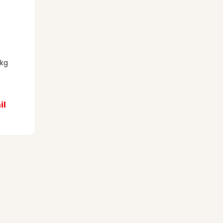
 kg
il