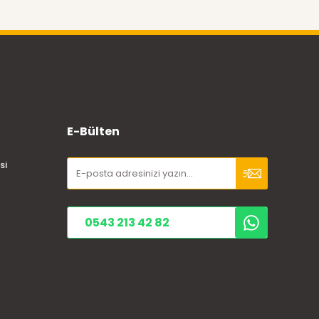
E-Bülten
si
0543 213 42 82