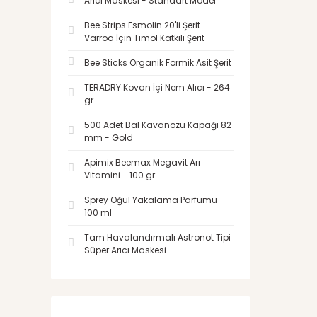
Arıcı Maskesi - Standart Model
Bee Strips Esmolin 20'li Şerit -
Varroa İçin Timol Katkılı Şerit
Bee Sticks Organik Formik Asit Şerit
TERADRY Kovan İçi Nem Alıcı - 264
gr
500 Adet Bal Kavanozu Kapağı 82
mm - Gold
Apimix Beemax Megavit Arı
Vitamini - 100 gr
Sprey Oğul Yakalama Parfümü -
100 ml
Tam Havalandırmalı Astronot Tipi
Süper Arıcı Maskesi