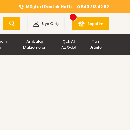
Müşteri Destek Hattı :
0 543 213 42 82
Üye Girişi
Sepetim
rcin
Ambalaj
Çok Al
Tüm
ı
Malzemeleri
Az Öde!
Ürünler