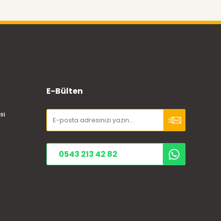
E-Bülten
si
0543 213 42 82