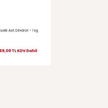
salik Asit Dihidrat - 1 kg
69,00 TL
KDV Dahil