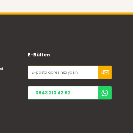
E-Bülten
si
0543 213 42 82