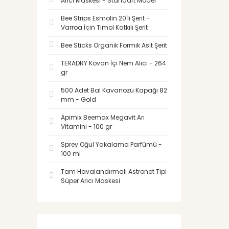
Arıcı Maskesi - Standart Model
Bee Strips Esmolin 20'li Şerit -
Varroa İçin Timol Katkılı Şerit
Bee Sticks Organik Formik Asit Şerit
TERADRY Kovan İçi Nem Alıcı - 264
gr
500 Adet Bal Kavanozu Kapağı 82
mm - Gold
Apimix Beemax Megavit Arı
Vitamini - 100 gr
Sprey Oğul Yakalama Parfümü -
100 ml
Tam Havalandırmalı Astronot Tipi
Süper Arıcı Maskesi