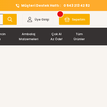
Müşteri Destek Hattı :
0 543 213 42 82
Üye Girişi
Sepetim
rcin
Ambalaj
Çok Al
Tüm
ı
Malzemeleri
Az Öde!
Ürünler