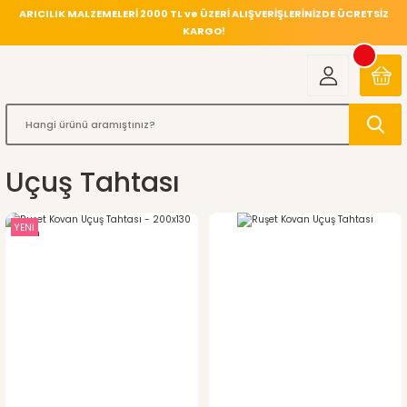
ARICILIK MALZEMELERİ 2000 TL ve ÜZERİ ALIŞVERİŞLERİNİZDE ÜCRETSİZ
KARGO!
Uçuş Tahtası
YENİ