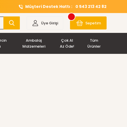
Müşteri Destek Hattı :
0 543 213 42 82
Üye Girişi
Sepetim
rcin
Ambalaj
Çok Al
Tüm
ı
Malzemeleri
Az Öde!
Ürünler