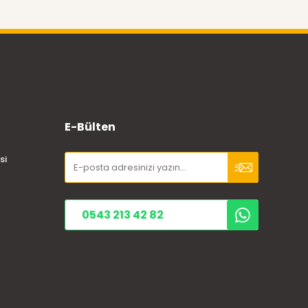
E-Bülten
si
0543 213 42 82