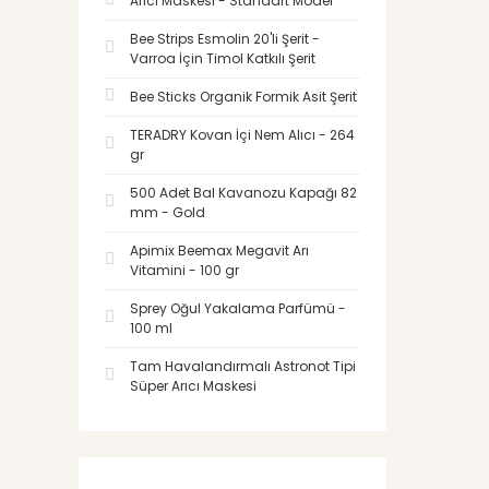
Arıcı Maskesi - Standart Model
Bee Strips Esmolin 20'li Şerit -
Varroa İçin Timol Katkılı Şerit
Bee Sticks Organik Formik Asit Şerit
TERADRY Kovan İçi Nem Alıcı - 264
gr
500 Adet Bal Kavanozu Kapağı 82
mm - Gold
Apimix Beemax Megavit Arı
Vitamini - 100 gr
Sprey Oğul Yakalama Parfümü -
100 ml
Tam Havalandırmalı Astronot Tipi
Süper Arıcı Maskesi