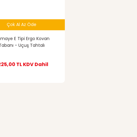
Çok Al Az Öde
imaye E Tipi Ergo Kovan
Tabanı - Uçuş Tahtalı
.225,00 TL
KDV Dahil