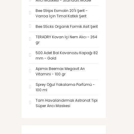
Arıcı Maskesi - Standart Model
Bee Strips Esmolin 20'li Şerit -
Varroa İçin Timol Katkılı Şerit
Bee Sticks Organik Formik Asit Şerit
TERADRY Kovan İçi Nem Alıcı - 264
gr
500 Adet Bal Kavanozu Kapağı 82
mm - Gold
Apimix Beemax Megavit Arı
Vitamini - 100 gr
Sprey Oğul Yakalama Parfümü -
100 ml
Tam Havalandırmalı Astronot Tipi
Süper Arıcı Maskesi