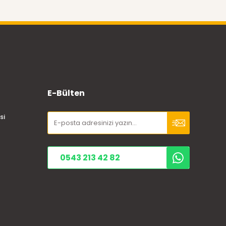
E-Bülten
si
0543 213 42 82