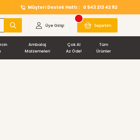
Müşteri Destek Hattı :
0 543 213 42 82
Üye Girişi
Sepetim
rcin
Ambalaj
Çok Al
Tüm
ı
Malzemeleri
Az Öde!
Ürünler