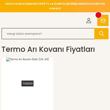
ARICILIK MALZEMELERİ 2000 TL ve ÜZERİ ALIŞVERİŞLERİNİZDE ÜCRETSİZ
KARGO!
Termo Arı Kovanı Fiyatları
TÜKENDİ