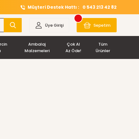
Müşteri Destek Hattı :
0 543 213 42 82
Üye Girişi
Sepetim
rcin
Ambalaj
Çok Al
Tüm
ı
Malzemeleri
Az Öde!
Ürünler