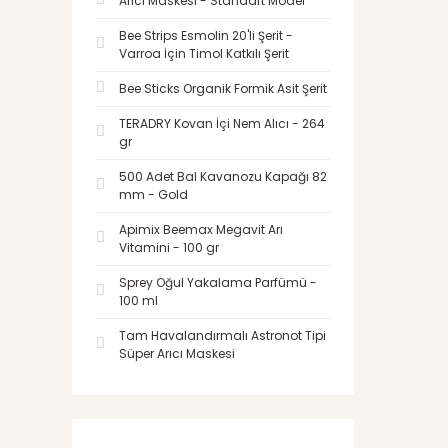
Arıcı Maskesi - Standart Model
Bee Strips Esmolin 20'li Şerit -
Varroa İçin Timol Katkılı Şerit
Bee Sticks Organik Formik Asit Şerit
TERADRY Kovan İçi Nem Alıcı - 264
gr
500 Adet Bal Kavanozu Kapağı 82
mm - Gold
Apimix Beemax Megavit Arı
Vitamini - 100 gr
Sprey Oğul Yakalama Parfümü -
100 ml
Tam Havalandırmalı Astronot Tipi
Süper Arıcı Maskesi