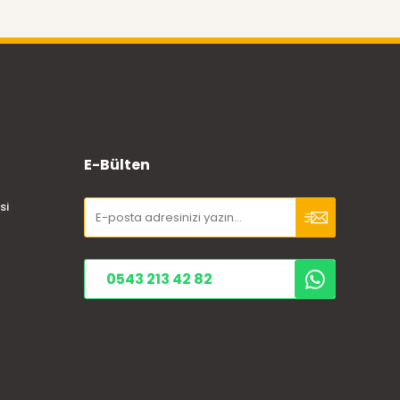
E-Bülten
si
0543 213 42 82