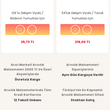
129 'lu Gelişim Viyolü /
54'lük Gelişim Viyolü / Tavuk
Bıldırcın Yumurtası İçin
Yumurtası İçin
25,73 TL
219,00 TL
Arıcı Marketi Arıcılık
Arıcılık Malzemeleri
Malzemeleri 2000 TL Ve Üzeri
Siparişleriniz
Alışverişlerde
Aynı Gün Kargoya Verilir
Ücretsiz Kargo
Arıcılık Malzemelerinde Tüm
Türkiye’nin En Kapsamlı
Kredi Kartlarına
Arıcılık Malzemeleri Sitesi
12 Taksit İmkanı
Stoktan Satış