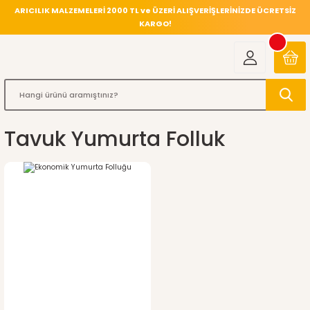
ARICILIK MALZEMELERİ 2000 TL ve ÜZERİ ALIŞVERİŞLERİNİZDE ÜCRETSİZ
KARGO!
Tavuk Yumurta Folluk