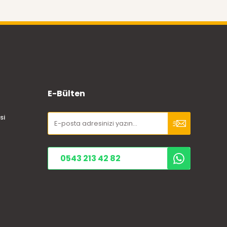
E-Bülten
si
0543 213 42 82