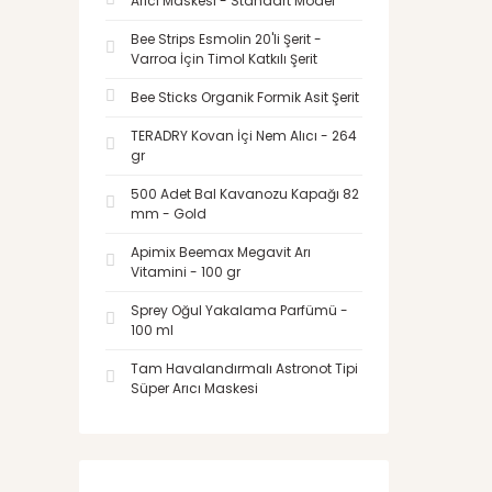
Arıcı Maskesi - Standart Model
Bee Strips Esmolin 20'li Şerit -
Varroa İçin Timol Katkılı Şerit
Bee Sticks Organik Formik Asit Şerit
TERADRY Kovan İçi Nem Alıcı - 264
gr
500 Adet Bal Kavanozu Kapağı 82
mm - Gold
Apimix Beemax Megavit Arı
Vitamini - 100 gr
Sprey Oğul Yakalama Parfümü -
100 ml
Tam Havalandırmalı Astronot Tipi
Süper Arıcı Maskesi