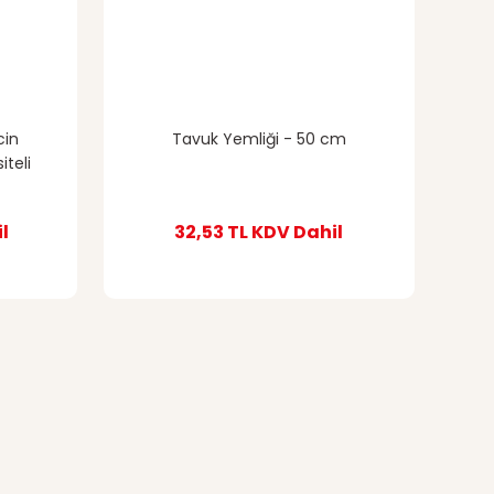
cin
Tavuk Yemliği - 50 cm
iteli
l
32,53 TL
KDV Dahil