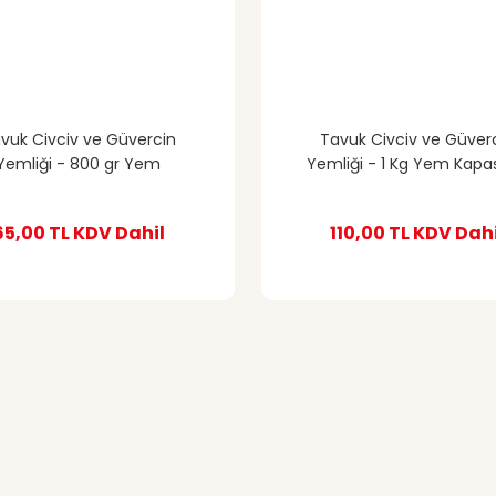
vuk Civciv ve Güvercin
Tavuk Civciv ve Güver
Yemliği - 800 gr Yem
Yemliği - 1 Kg Yem Kapas
Kapasiteli
65,00 TL
KDV Dahil
110,00 TL
KDV Dahi