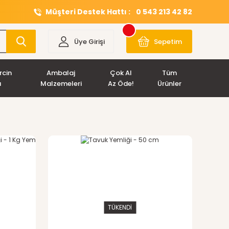
Müşteri Destek Hattı :
0 543 213 42 82
Üye Girişi
Sepetim
rcin
Ambalaj
Çok Al
Tüm
ı
Malzemeleri
Az Öde!
Ürünler
TÜKENDİ