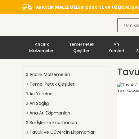
ARICILIK MALZEMELERİ 2000 TL ve ÜZERİ ALIŞ
Arıcılık
Temel Petek
Arı
Malzemeleri
Çeşitleri
Yemleri
S
Tavu
Arıcılık Malzemeleri
Temel Petek Çeşitleri
Arı Yemleri
Arı Sağlığı
Ana Arı Ekipmanları
Bal İşleme Ekipmanları
Tavuk ve Güvercin Ekipmanları