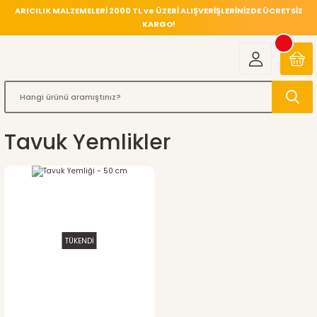
ARICILIK MALZEMELERİ 2000 TL ve ÜZERİ ALIŞVERİŞLERİNİZDE ÜCRETSİZ
KARGO!
Tavuk Yemlikler
TÜKENDİ