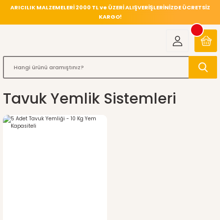
ARICILIK MALZEMELERİ 2000 TL ve ÜZERİ ALIŞVERİŞLERİNİZDE ÜCRETSİZ
KARGO!
Tavuk Yemlik Sistemleri