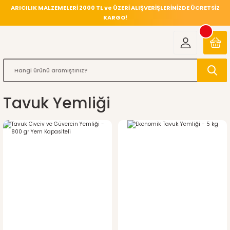
ARICILIK MALZEMELERİ 2000 TL ve ÜZERİ ALIŞVERİŞLERİNİZDE ÜCRETSİZ
KARGO!
Tavuk Yemliği