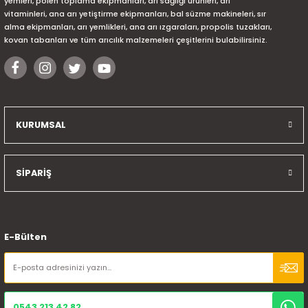
yemleri, polen toplama ekipmanları, arı sağlığı ürünleri, arı
vitaminleri, ana arı yetiştirme ekipmanları, bal süzme makineleri, sır
alma ekipmanları, arı yemlikleri, ana arı ızgaraları, propolis tuzakları,
kovan tabanları ve tüm arıcılık malzemeleri çeşitlerini bulabilirsiniz.
KURUMSAL
SİPARİŞ
E-Bülten
0543 213 42 82