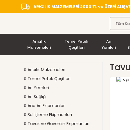
ARICILIK MALZEMELERİ 2000 TL ve ÜZERİ ALIŞ
Arıcılık
Temel Petek
Arı
Malzemeleri
Çeşitleri
Yemleri
S
Tavu
Arıcılık Malzemeleri
Temel Petek Çeşitleri
Arı Yemleri
Arı Sağlığı
Ana Arı Ekipmanları
Bal İşleme Ekipmanları
Tavuk ve Güvercin Ekipmanları