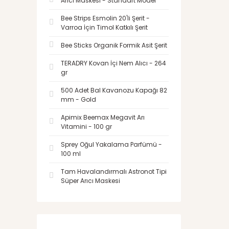
Arıcı Maskesi - Standart Model
Bee Strips Esmolin 20'li Şerit -
Varroa İçin Timol Katkılı Şerit
Bee Sticks Organik Formik Asit Şerit
TERADRY Kovan İçi Nem Alıcı - 264
gr
500 Adet Bal Kavanozu Kapağı 82
mm - Gold
Apimix Beemax Megavit Arı
Vitamini - 100 gr
Sprey Oğul Yakalama Parfümü -
100 ml
Tam Havalandırmalı Astronot Tipi
Süper Arıcı Maskesi