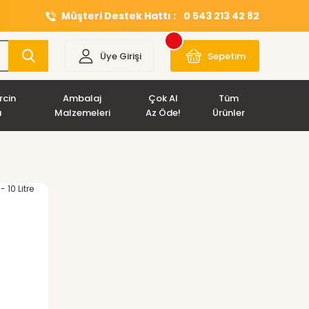
Müşteri Destek Hattı :
0 543 213 42 82
Üye Girişi
Sepetim
rcin
Ambalaj
Çok Al
Tüm
ı
Malzemeleri
Az Öde!
Ürünler