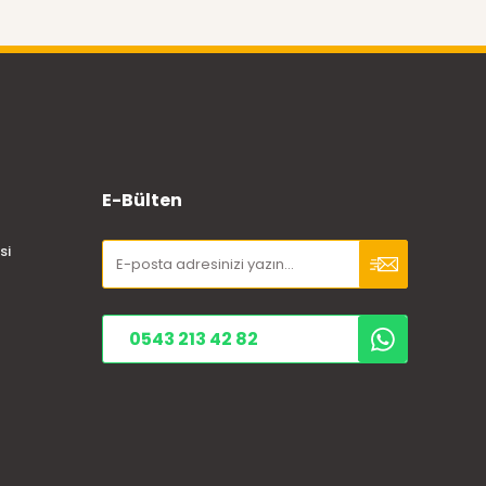
E-Bülten
si
0543 213 42 82