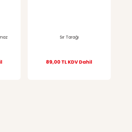
nmaz
Sır Tarağı
l
89,00 TL
KDV Dahil