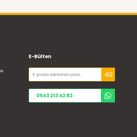
E-Bülten
si
0543 213 42 82