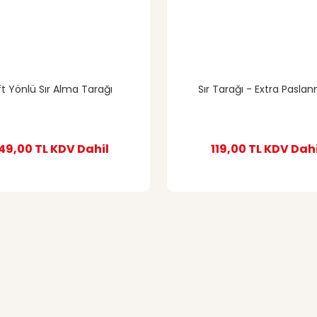
ft Yönlü Sır Alma Tarağı
Sır Tarağı - Extra Pasla
49,00 TL
KDV Dahil
119,00 TL
KDV Dahi