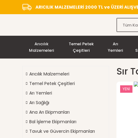
ARICILIK MALZEMELERİ 2000 TL ve ÜZERİ ALIŞ
Arıcılık
Temel Petek
Arı
Malzemeleri
Çeşitleri
Yemleri
S
Sır T
Arıcılık Malzemeleri
Temel Petek Çeşitleri
YENİ
Arı Yemleri
Arı Sağlığı
Ana Arı Ekipmanları
Bal İşleme Ekipmanları
Tavuk ve Güvercin Ekipmanları