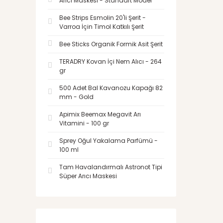
Arıcı Maskesi - Standart Model
Bee Strips Esmolin 20'li Şerit -
Varroa İçin Timol Katkılı Şerit
Bee Sticks Organik Formik Asit Şerit
TERADRY Kovan İçi Nem Alıcı - 264
gr
500 Adet Bal Kavanozu Kapağı 82
mm - Gold
Apimix Beemax Megavit Arı
Vitamini - 100 gr
Sprey Oğul Yakalama Parfümü -
100 ml
Tam Havalandırmalı Astronot Tipi
Süper Arıcı Maskesi