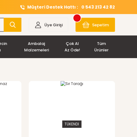
Müşteri Destek Hattı :
0 543 213 42 82
Üye Girişi
Sepetim
rcin
Ambalaj
Çok Al
Tüm
ı
Malzemeleri
Az Öde!
Ürünler
TÜKENDİ