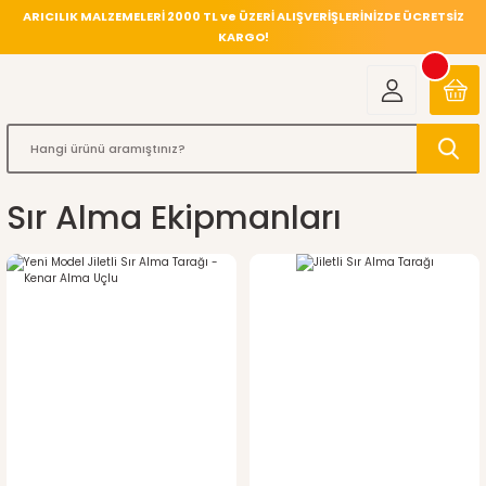
ARICILIK MALZEMELERİ 2000 TL ve ÜZERİ ALIŞVERİŞLERİNİZDE ÜCRETSİZ
KARGO!
Sır Alma Ekipmanları
%23
indirim