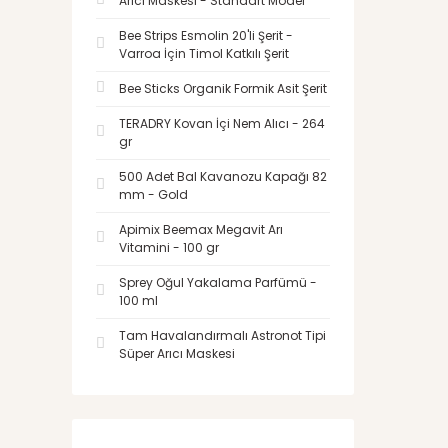
Arıcı Maskesi - Standart Model
Bee Strips Esmolin 20'li Şerit -
Varroa İçin Timol Katkılı Şerit
Bee Sticks Organik Formik Asit Şerit
TERADRY Kovan İçi Nem Alıcı - 264
gr
500 Adet Bal Kavanozu Kapağı 82
mm - Gold
Apimix Beemax Megavit Arı
Vitamini - 100 gr
Sprey Oğul Yakalama Parfümü -
100 ml
Tam Havalandırmalı Astronot Tipi
Süper Arıcı Maskesi