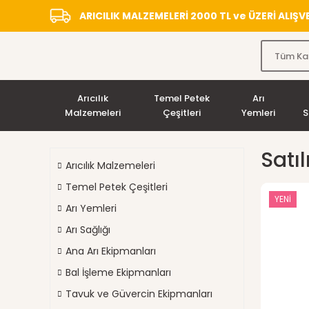
ARICILIK MALZEMELERİ 2000 TL ve ÜZERİ ALIŞ
Arıcılık
Temel Petek
Arı
Malzemeleri
Çeşitleri
Yemleri
S
Satı
Arıcılık Malzemeleri
Temel Petek Çeşitleri
YENİ
Arı Yemleri
Arı Sağlığı
Ana Arı Ekipmanları
Bal İşleme Ekipmanları
Tavuk ve Güvercin Ekipmanları