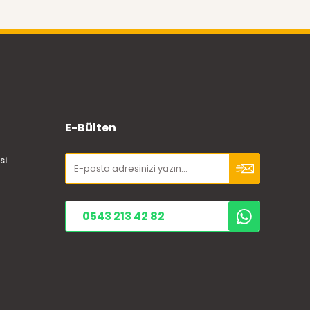
E-Bülten
si
0543 213 42 82