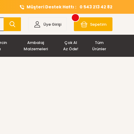
Müşteri Destek Hattı :
0 543 213 42 82
Üye Girişi
Sepetim
rcin
Ambalaj
Çok Al
Tüm
ı
Malzemeleri
Az Öde!
Ürünler