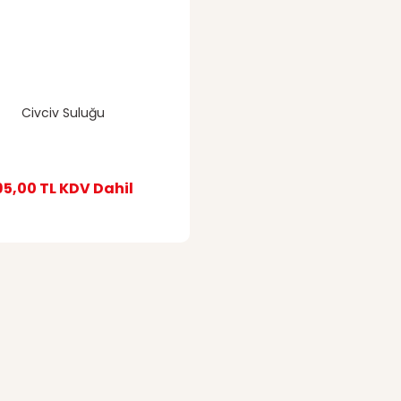
Civciv Suluğu
95,00 TL
KDV Dahil