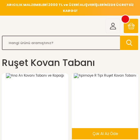
ARICILIK MALZEMELERİ 2000 TL ve ÜZERİ ALIŞVERİŞLERİNİZDE ÜCRETSİZ
KARGO!
Ruşet Kovan Tabanı
Çok Al Az Öde