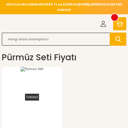
ARICILIK MALZEMELERİ 2000 TL ve ÜZERİ ALIŞVERİŞLERİNİZDE ÜCRETSİZ
KARGO!
Pürmüz Seti Fiyatı
TÜKENDİ